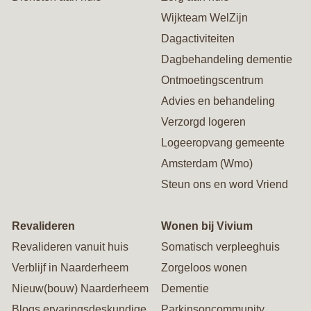
Wijkteam WelZijn
Dagactiviteiten
Dagbehandeling dementie
Ontmoetingscentrum
Advies en behandeling
Verzorgd logeren
Logeeropvang gemeente
Amsterdam (Wmo)
Steun ons en word Vriend
Revalideren
Wonen bij Vivium
Revalideren vanuit huis
Somatisch verpleeghuis
Verblijf in Naarderheem
Zorgeloos wonen
Nieuw(bouw) Naarderheem
Dementie
Blogs ervaringsdeskundige
Parkinsoncommunity