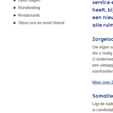
Open dagen
service 
Rondleiding
heeft, b
Restaurants
een nieu
Steun ons en word Vriend
alle rui
Zorgelo
Uw eigen ap
die u nodig
U onderneem
een uitstap
voorhanden.
Meer over 
Somatis
Ligt de nad
is comforta