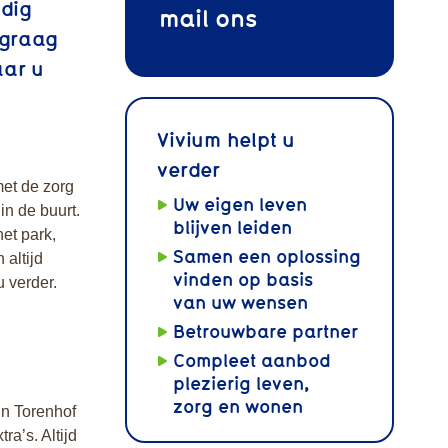
odig
mail
ons
 graag
aar u
Vivium helpt u
verder
met de zorg
Uw eigen leven
in de buurt.
blijven leiden
et park,
Samen een oplossing
 altijd
vinden op basis
u verder.
van uw wensen
Betrouwbare partner
Compleet aanbod
plezierig leven,
zorg en wonen
in Torenhof
ra’s. Altijd