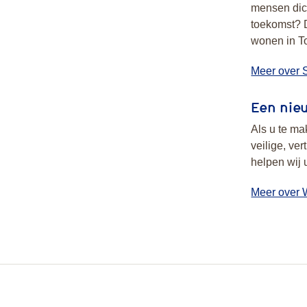
mensen dich
toekomst? D
wonen in T
Meer over S
Een nie
Als u te ma
veilige, ve
helpen wij 
Meer over 