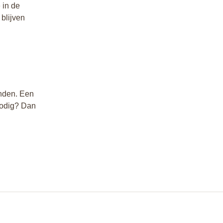
 in de
blijven
anden. Een
 nodig? Dan