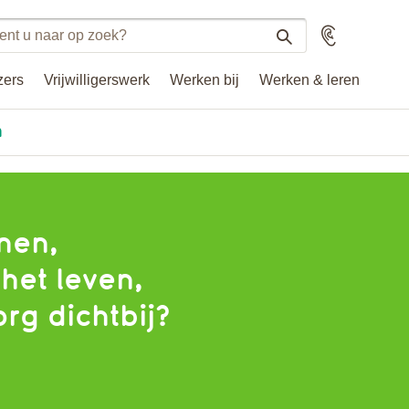
n
Voorlezen
n
zers
Vrijwilligerswerk
Werken bij
Werken & leren
.nl
n
nen,
het leven,
org dichtbij?