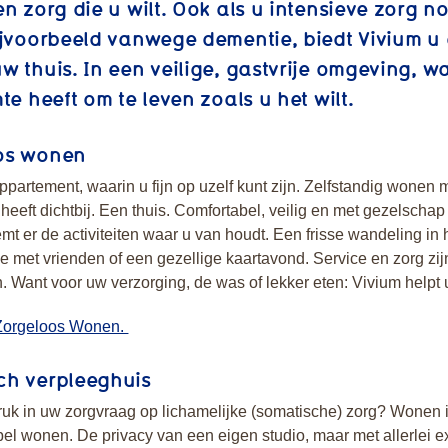
en zorg die u wilt. Ook als u intensieve zorg n
ijvoorbeeld vanwege dementie, biedt Vivium u
w thuis. In een veilige, gastvrije omgeving, w
mte heeft om te leven zoals u het wilt.
os wonen
partement, waarin u fijn op uzelf kunt zijn. Zelfstandig wonen 
 heeft dichtbij. Een thuis. Comfortabel, veilig en met gezelschap 
t er de activiteiten waar u van houdt. Een frisse wandeling in h
je met vrienden of een gezellige kaartavond. Service en zorg zijn
 Want voor uw verzorging, de was of lekker eten: Vivium helpt 
Zorgeloos Wonen.
ch verpleeghuis
ruk in uw zorgvraag op lichamelijke (somatische) zorg? Wonen 
bel wonen. De privacy van een eigen studio, maar met allerlei ext