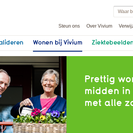
Zoeke
binne
Steun ons
Over Vivium
Verwij
vivium
alideren
Wonen bij Vivium
Ziektebeelde
Prettig wo
midden in 
met alle z