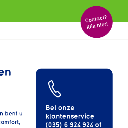
Cont
act?
Klik hier!
 en
Bel onze
an bent u
klantenservice
comfort,
(035) 6 924 924 of