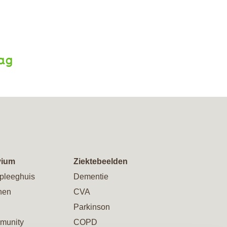
aag
vium
Ziektebeelden
pleeghuis
Dementie
nen
CVA
Parkinson
munity
COPD