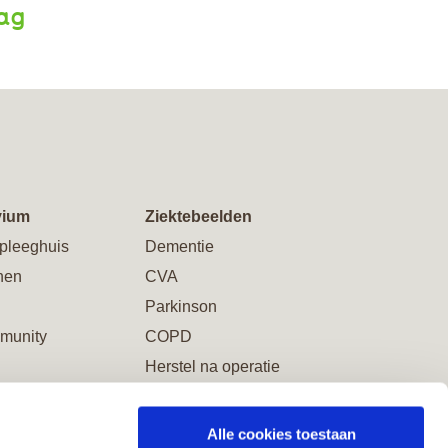
aag
vium
Ziektebeelden
pleeghuis
Dementie
nen
CVA
Parkinson
munity
COPD
Herstel na operatie
Alle cookies toestaan