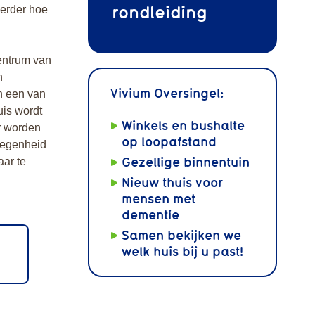
rondleiding
verder hoe
centrum van
n
Vivium Oversingel:
in een van
uis wordt
Winkels en bushalte
r worden
op loopafstand
legenheid
Gezellige binnentuin
aar te
Nieuw thuis voor
mensen met
dementie
Samen bekijken we
welk huis bij u past!