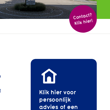
Cont
act?
Klik hier!
n
t
Klik hier voor
persoonlijk
advies of een