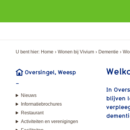
U bent hier:
Home
Wonen bij Vivium
Dementie
Woo
Welko
Oversingel, Weesp
In Over
Nieuws
blijven 
Informatiebrochures
verplee
Restaurant
dementi
Activiteiten en verenigingen