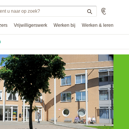
n
Voorlezen
n
zers
Vrijwilligerswerk
Werken bij
Werken & leren
.nl
n