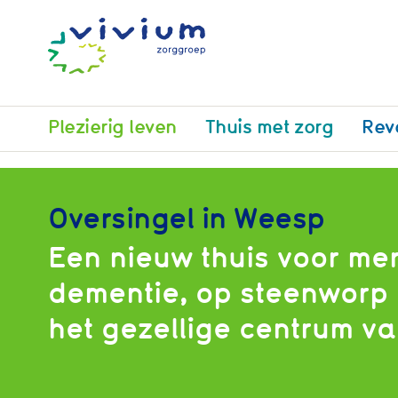
Plezierig leven
Thuis met zorg
Rev
Oversingel in Weesp
Een nieuw thuis voor me
dementie, op steenworp
het gezellige centrum v