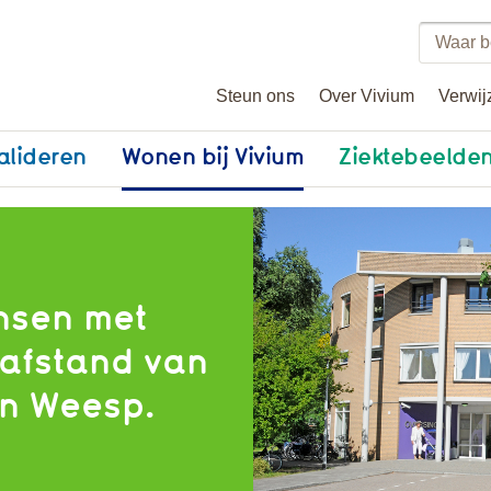
Zoeke
binne
Steun ons
Over Vivium
Verwij
vivium
alideren
Wonen bij Vivium
Ziektebeelde
nsen met
 afstand van
an Weesp.