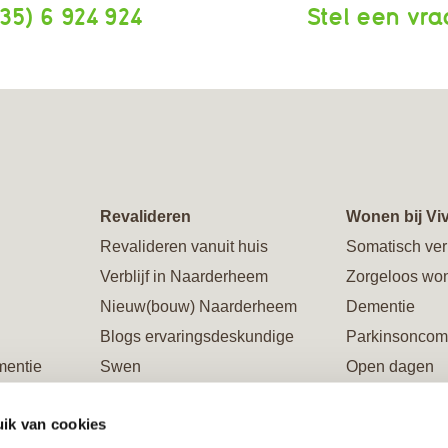
35) 6 924 924
Stel een vr
Revalideren
Wonen bij Vi
Revalideren vanuit huis
Somatisch ver
Verblijf in Naarderheem
Zorgeloos wo
Nieuw(bouw) Naarderheem
Dementie
Blogs ervaringsdeskundige
Parkinsoncom
mentie
Swen
Open dagen
Galerie Naarderheem
Rondleiding
ik van cookies
ing
Verblijf in Flevoburen
Restaurants