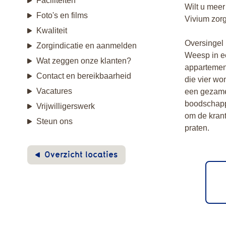
Faciliteiten
Wilt u meer
Foto's en films
Vivium zor
Kwaliteit
Oversingel 
Zorgindicatie en aanmelden
Weesp in e
Wat zeggen onze klanten?
appartement
Contact en bereikbaarheid
die vier wo
Vacatures
een gezame
boodschapp
Vrijwilligerswerk
om de krant 
Steun ons
praten.
Overzicht locaties