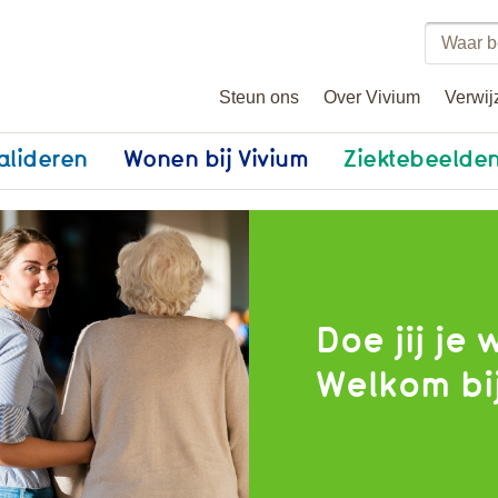
Zoeke
binne
Steun ons
Over Vivium
Verwij
vivium
alideren
Wonen bij Vivium
Ziektebeelde
Doe jij je 
Welkom bi