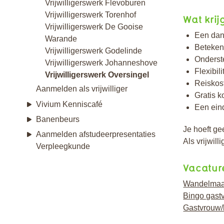
Vrijwilligerswerk Flevoburen
Vrijwilligerswerk Torenhof
Wat krij
Vrijwilligerswerk De Gooise
Een dan
Warande
Betekeni
Vrijwilligerswerk Godelinde
Onderst
Vrijwilligerswerk Johanneshove
Flexibili
Vrijwilligerswerk Oversingel
Reiskos
Aanmelden als vrijwilliger
Gratis k
Vivium Kenniscafé
Een ein
Banenbeurs
Je hoeft ge
Aanmelden afstudeerpresentaties
Als vrijwil
Verpleegkunde
Vacatur
Wandelmaa
Bingo gast
Gastvrouw/