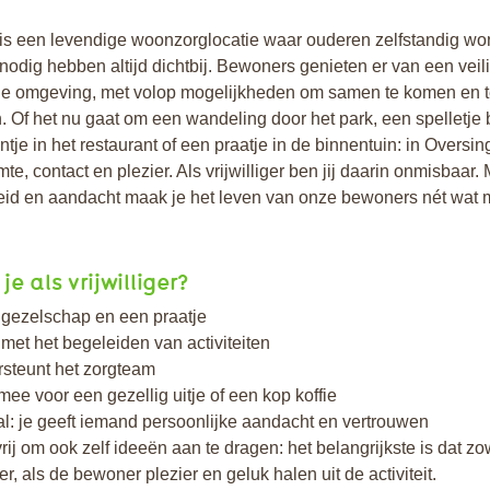
 is een levendige woonzorglocatie waar ouderen zelfstandig w
j nodig hebben altijd dichtbij. Bewoners genieten er van een veil
le omgeving, met volop mogelijkheden om samen te komen en 
 Of het nu gaat om een wandeling door het park, een spelletje bi
ntje in het restaurant of een praatje in de binnentuin: in Oversin
te, contact en plezier. Als vrijwilliger ben jij daarin onmisbaar.
id en aandacht maak je het leven van onze bewoners nét wat 
je als vrijwilliger?
 gezelschap en een praatje
 met het begeleiden van activiteiten
rsteunt het zorgteam
mee voor een gezellig uitje of een kop koffie
l: je geeft iemand persoonlijke aandacht en vertrouwen
vrij om ook zelf ideeën aan te dragen: het belangrijkste is dat zow
iger, als de bewoner plezier en geluk halen uit de activiteit.