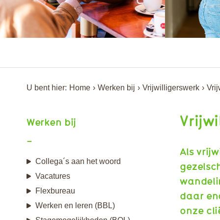
U bent hier:
Home
Werken bij
Vrijwilligerswerk
Vrij
Vrijw
Werken bij
Als vrij
Collega´s aan het woord
gezelsc
Vacatures
wandeli
Flexbureau
daar eno
Werken en leren (BBL)
onze cli