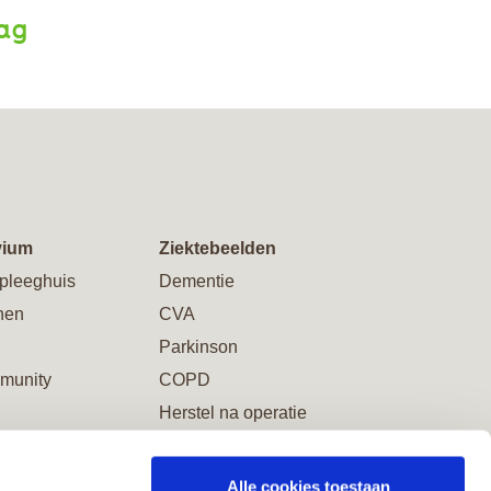
aag
vium
Ziektebeelden
pleeghuis
Dementie
nen
CVA
Parkinson
munity
COPD
Herstel na operatie
Alle cookies toestaan