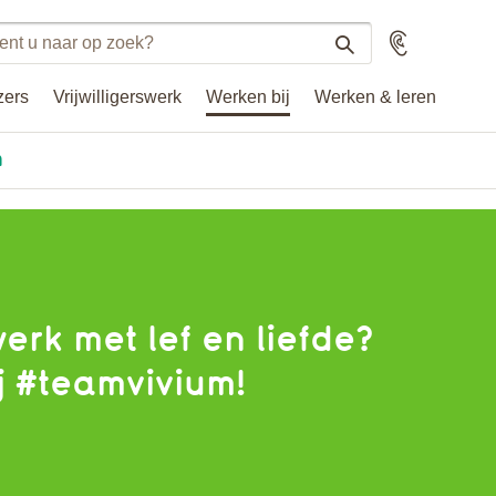
n
Voorlezen
n
zers
Vrijwilligerswerk
Werken bij
Werken & leren
.nl
n
werk met lef en liefde?
j #teamvivium!