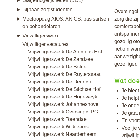
Stagemogelijkheden (BOL)
Bijbaan zorgstudenten
Oversingel
Meeloopdag AIOS, ANIOS, basisartsen
zorg die zi
en behandelaren
comfortabe
ontspannen.
Vrijwilligerswerk
gezellig ete
Vrijwilliger vacatures
het om warm
Vrijwilligerswerk De Antonius Hof
aanwezighe
Vrijwilligerswerk De Zandzee
gezelliger.
Vrijwilligerswerk De Bolder
Vrijwilligerswerk De Ruyterstraat
Wat doe 
Vrijwilligerswerk De Dennen
Vrijwilligerswerk De Stichtse Hof
Je biedt
Vrijwilligerswerk De Hogeweyk
Je helpt
Vrijwilligerswerk Johanneshove
Je onde
Vrijwilligerswerk OversingeI PG
Je gaat 
Vrijwilligerswerk Torendael
En voora
Vrijwilligerswerk Wijkteams
Voel je 
Vrijwilligerswerk Naarderheem
vrijwill