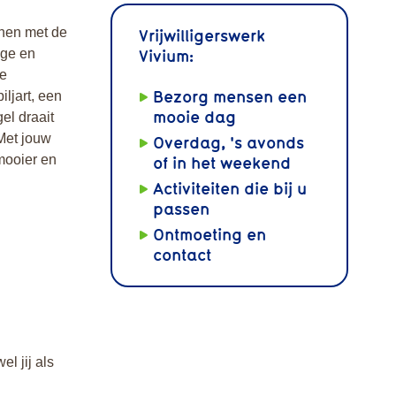
onen met de
Vrijwilligerswerk
Vivium:
ige en
te
Bezorg mensen een
ljart, een
mooie dag
gel draait
 Met jouw
Overdag, 's avonds
mooier en
of in het weekend
Activiteiten die bij u
passen
Ontmoeting en
contact
el jij als