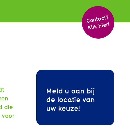
Cont
act?
Klik hier!
dt
Meld u aan bij
een
de locatie van
d die
uw keuze!
e voor