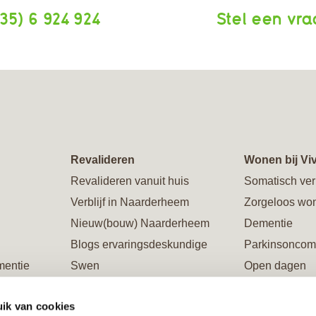
35) 6 924 924
Stel een vr
Revalideren
Wonen bij Vi
Revalideren vanuit huis
Somatisch ver
Verblijf in Naarderheem
Zorgeloos wo
Nieuw(bouw) Naarderheem
Dementie
Blogs ervaringsdeskundige
Parkinsoncom
mentie
Swen
Open dagen
Galerie Naarderheem
Rondleiding
ik van cookies
ing
Verblijf in Flevoburen
Restaurants