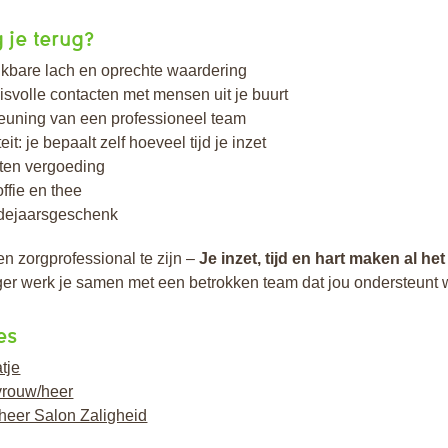
g je terug?
kbare lach en oprechte waardering
svolle contacten met mensen uit je buurt
euning van een professioneel team
teit: je bepaalt zelf hoeveel tijd je inzet
ten vergoeding
offie en thee
dejaarsgeschenk
en zorgprofessional te zijn –
Je
inzet, tijd en hart maken al het
liger werk je samen met een betrokken team dat jou ondersteunt 
es
tje
vrouw/heer
heer Salon Zaligheid