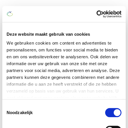
Deze website maakt gebruik van cookies
We gebruiken cookies om content en advertenties te
Bel onze
personaliseren, om functies voor social media te bieden
klantenservice
en om ons websiteverkeer te analyseren. Ook delen we
informatie over uw gebruik van onze site met onze
(035) 6 924 924 of
partners voor social media, adverteren en analyse. Deze
mail
ons
partners kunnen deze gegevens combineren met andere
informatie die u aan ze heeft verstrekt of die ze hebben
verzameld op basis van uw gebruik van hun services. U
gaat akkoord met onze cookies als u onze website blijft
gebruiken.
Toestemmingsselectie
Vivium helpt u verder
Noodzakelijk
Uw eigen leven blijven
Je kunt op elk moment je cookie-instellingen aanpassen
leiden
of je toestemming intrekken. Dit heeft geen gevolg voor