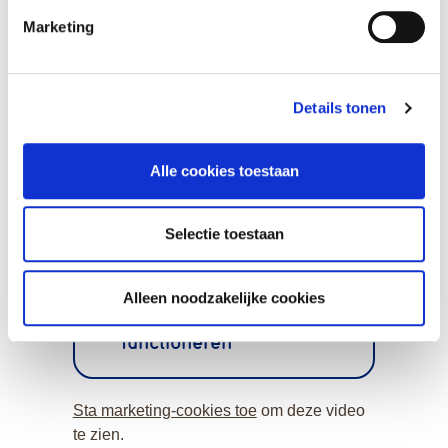
mail
ons
Marketing
Revalideren bij
Details tonen
Naarderheem:
Multi-disciplinaire
Alle cookies toestaan
behandelprogramma´s
Samen werken aan uw
Selectie toestaan
revalidatiedoelen
Een prettige en gastvrije
omgeving
Alleen noodzakelijke cookies
Snel weer zelfstandig
functioneren
Sta marketing-cookies toe
om deze video
te zien.