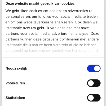
Deze website maakt gebruik van cookies
Naarderheem vindt u stilteruimte de
We gebruiken cookies om content en advertenties te
Kastanjehof. Hier kunt u even afstand nemen
personaliseren, om functies voor social media te bieden
van de dagelijkse (revalidatie)activiteiten en
en om ons websiteverkeer te analyseren. Ook delen we
weer even bij uzelf en op adem komen.
informatie over uw gebruik van onze site met onze
Vanwege de bijzondere akoestiek leent de
partners voor social media, adverteren en analyse. Deze
ruimte zich prima voor verstilling, maar ook
partners kunnen deze gegevens combineren met andere
voor intieme concerten of meditatie. Voor
informatie die u aan ze heeft verstrekt of die ze hebben
vragen verwijzen wij u graag naar de receptie.
verzameld op basis van uw gebruik van hun services. U
gaat akkoord met onze cookies als u onze website blijft
gebruiken.
Toestemmingsselectie
Noodzakelijk
Je kunt op elk moment je cookie-instellingen aanpassen
of je toestemming intrekken. Dit heeft geen gevolg voor
Voorkeuren
het rechtmatig gebruik van cookies voorafgaand aan
Bel Naarderheem
deze intrekking. Lees hier meer over onze
cookieverklaring
(035) 6 954 411 of
Statistieken