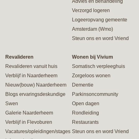
Advies en behandeling
Verzorgd logeren
Logeeropvang gemeente
Amsterdam (Wmo)
Steun ons en word Vriend
Revalideren
Wonen bij Vivium
Revalideren vanuit huis
Somatisch verpleeghuis
Verblijf in Naarderheem
Zorgeloos wonen
Nieuw(bouw) Naarderheem
Dementie
Blogs ervaringsdeskundige
Parkinsoncommunity
Swen
Open dagen
Galerie Naarderheem
Rondleiding
Verblijf in Flevoburen
Restaurants
Vacatures/opleidingen/stages
Steun ons en word Vriend