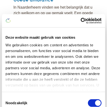
In Naarderheem vinden we het belangrijk dat u
zich welkom en op uw gemak voelt. Een goede
ambiance, diverse activiteiten en een lekkere,
gezonde maaltijd in ons ambachtelijke
restaurant horen daar bij. Naarderheem kent
geen bezoektijden. Bezoekers worden wel
Deze website maakt gebruik van cookies
verzocht rekening te houden met rust- en
We gebruiken cookies om content en advertenties te
therapietijden.
personaliseren, om functies voor social media te bieden
en om ons websiteverkeer te analyseren. Ook delen we
Blijven verbeteren
informatie over uw gebruik van onze site met onze
We werken nauw samen met de Vrije
partners voor social media, adverteren en analyse. Deze
Universiteit en passen de laatste
partners kunnen deze gegevens combineren met andere
wetenschappelijke inzichten op het gebied van
informatie die u aan ze heeft verstrekt of die ze hebben
geriatrische revalidatiezorg toe in onze
verzameld op basis van uw gebruik van hun services. U
behandelprogramma’s. Naarderheem is tevens
gaat akkoord met onze cookies als u onze website blijft
verbonden aan
Stichting Topcare
, een landelijk
gebruiken.
Toestemmingsselectie
initiatief met als doel continue verbetering van
Noodzakelijk