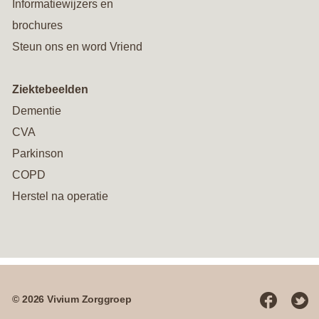
Informatiewijzers en
brochures
Steun ons en word Vriend
Ziektebeelden
Dementie
CVA
Parkinson
COPD
Herstel na operatie
© 2026 Vivium Zorggroep
Social
media