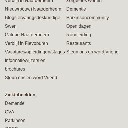
Verblijf in Naarderheem
Zorgeloos wonen
Nieuw(bouw) Naarderheem
Dementie
Blogs ervaringsdeskundige
Parkinsoncommunity
Swen
Open dagen
Galerie Naarderheem
Rondleiding
Verblijf in Flevoburen
Restaurants
Vacatures/opleidingen/stages
Steun ons en word Vriend
Informatiewijzers en
brochures
Steun ons en word Vriend
Ziektebeelden
Dementie
CVA
Parkinson