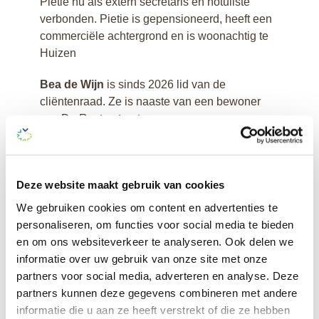
Pietie nu als extern secretaris en notuliste
verbonden. Pietie is gepensioneerd, heeft een
commerciële achtergrond en is woonachtig te
Huizen
Bea de Wijn
is sinds 2026 lid van de
cliëntenraad. Ze is naaste van een bewoner
van De Ruyterstraat.
Ellen Boor-van Velzen
is sinds 2026 lid van
de cliëntenraad.
Deze website maakt gebruik van cookies
Meer informatie?
We gebruiken cookies om content en advertenties te
personaliseren, om functies voor social media te bieden
Wilt u meer weten over medezeggenschap in
en om ons websiteverkeer te analyseren. Ook delen we
de zorg en over de bevoegdheden van de
informatie over uw gebruik van onze site met onze
cliëntenraad? Klik dan
hier.
partners voor social media, adverteren en analyse. Deze
partners kunnen deze gegevens combineren met andere
Contact
informatie die u aan ze heeft verstrekt of die ze hebben