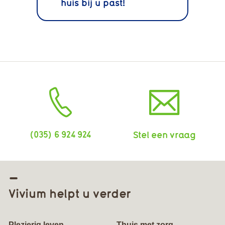
huis bij u past!
(035) 6 924 924
Stel een vraag
Vivium helpt u verder
Plezierig leven
Thuis met zorg