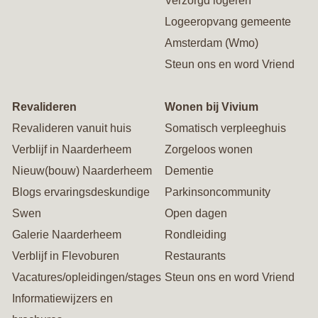
Verzorgd logeren
Logeeropvang gemeente
Amsterdam (Wmo)
Steun ons en word Vriend
Revalideren
Wonen bij Vivium
Revalideren vanuit huis
Somatisch verpleeghuis
Verblijf in Naarderheem
Zorgeloos wonen
Nieuw(bouw) Naarderheem
Dementie
Blogs ervaringsdeskundige
Parkinsoncommunity
Swen
Open dagen
Galerie Naarderheem
Rondleiding
Verblijf in Flevoburen
Restaurants
Vacatures/opleidingen/stages
Steun ons en word Vriend
Informatiewijzers en