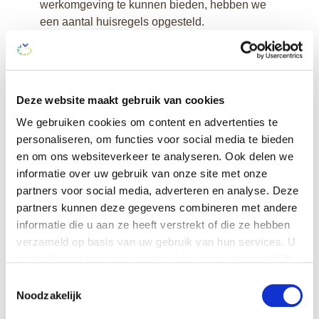
werkomgeving te kunnen bieden, hebben we
een aantal huisregels opgesteld.
Huisregels
Deze website maakt gebruik van cookies
We gebruiken cookies om content en advertenties te
personaliseren, om functies voor social media te bieden
Tarieven aanvullende diensten
en om ons websiteverkeer te analyseren. Ook delen we
informatie over uw gebruik van onze site met onze
Bij De Bolder werken we met een aantal
partners voor social media, adverteren en analyse. Deze
aanvullende diensten. Bekijk de actuele
partners kunnen deze gegevens combineren met andere
tarieven in het document.
informatie die u aan ze heeft verstrekt of die ze hebben
verzameld op basis van uw gebruik van hun services. U
gaat akkoord met onze cookies als u onze website blijft
gebruiken.
Toestemmingsselectie
Noodzakelijk
Je kunt op elk moment je cookie-instellingen aanpassen