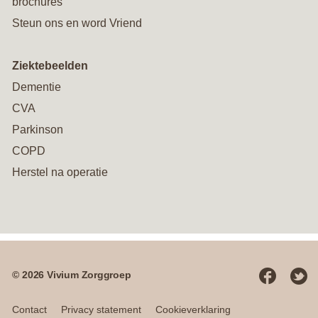
brochures
Steun ons en word Vriend
Ziektebeelden
Dementie
CVA
Parkinson
COPD
Herstel na operatie
© 2026 Vivium Zorggroep
Social
media
Contact
Privacy statement
Cookieverklaring