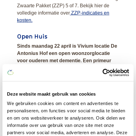
Zwaarte Pakket (ZZP) 5 of 7. Bekijk hier de
volledige informatie over
ZZP-indicaties en
kosten.
Open Huis
Sinds maandag 22 april is Vivium locatie De
Antonius Hof een open woonzorglocatie
voor ouderen met dementie. Een primeur
binnen Vivium!
In het verleden bepaalde een zorginstelling wat
wel en niet veilig of “goed” was voor de
Deze website maakt gebruik van cookies
bewoners. Buitendeuren werden afgeschermd
en binnen of buiten het pand was een
We gebruiken cookies om content en advertenties te
wandeling zonder begeleiding naar het
personaliseren, om functies voor social media te bieden
restaurant, de huiswinkel, het terras en de tuin
en om ons websiteverkeer te analyseren. Ook delen we
nauwelijks mogelijk. Maar sinds 1 januari 2020
informatie over uw gebruik van onze site met onze
is er een nieuwe wet, Wet Zorg en Dwang,
partners voor social media, adverteren en analyse. Deze