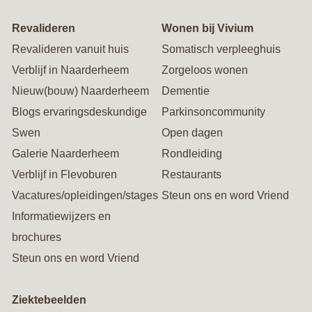
Revalideren
Wonen bij Vivium
Revalideren vanuit huis
Somatisch verpleeghuis
Verblijf in Naarderheem
Zorgeloos wonen
Nieuw(bouw) Naarderheem
Dementie
Blogs ervaringsdeskundige
Parkinsoncommunity
Swen
Open dagen
Galerie Naarderheem
Rondleiding
Verblijf in Flevoburen
Restaurants
Vacatures/opleidingen/stages
Steun ons en word Vriend
Informatiewijzers en
brochures
Steun ons en word Vriend
Ziektebeelden