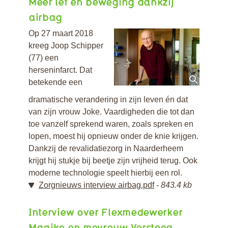
Méér lef en beweging dankzij
airbag
Op 27 maart 2018
kreeg Joop Schipper
(77) een
herseninfarct. Dat
betekende een
dramatische verandering in zijn leven én dat
van zijn vrouw Joke. Vaardigheden die tot dan
toe vanzelf sprekend waren, zoals spreken en
lopen, moest hij opnieuw onder de knie krijgen.
Dankzij de revalidatiezorg in Naarderheem
krijgt hij stukje bij beetje zijn vrijheid terug. Ook
moderne technologie speelt hierbij een rol.
Zorgnieuws interview airbag.pdf
843.4 kb
Interview over Flexmedewerker
Maaike en mevrouw Versteeg