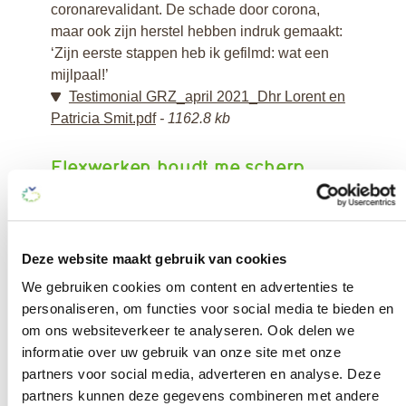
coronarevalidant. De schade door corona,
maar ook zijn herstel hebben indruk gemaakt:
‘Zijn eerste stappen heb ik gefilmd: wat een
mijlpaal!’
Testimonial GRZ_april 2021_Dhr Lorent en
Patricia Smit.pdf
1162.8 kb
Flexwerken houdt me scherp,
brengt uitdaging en afwisseling
Verzorgende
Marjolein van der
Deze website maakt gebruik van cookies
Linden (58) gaat
We gebruiken cookies om content en advertenties te
voor vast werk mét
personaliseren, om functies voor social media te bieden en
veel variatie.
Al
om ons websiteverkeer te analyseren. Ook delen we
jaren werkt ze via
informatie over uw gebruik van onze site met onze
het Flexbureau zowel in de wijk, waar ze zorg
partners voor social media, adverteren en analyse. Deze
aan huis verleent, als op verschillende
partners kunnen deze gegevens combineren met andere
kleinschalige woonlocaties voor mensen met