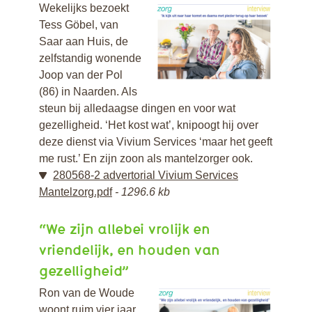
Wekelijks bezoekt
Tess Göbel, van
Saar aan Huis, de
zelfstandig wonende
Joop van der Pol
(86) in Naarden. Als
steun bij alledaagse dingen en voor wat
gezelligheid. ‘Het kost wat’, knipoogt hij over
deze dienst via Vivium Services ‘maar het geeft
me rust.’ En zijn zoon als mantelzorger ook.
280568-2 advertorial Vivium Services
Mantelzorg.pdf
1296.6 kb
“We zijn allebei vrolijk en
vriendelijk, en houden van
gezelligheid”
Ron van de Woude
woont ruim vier jaar