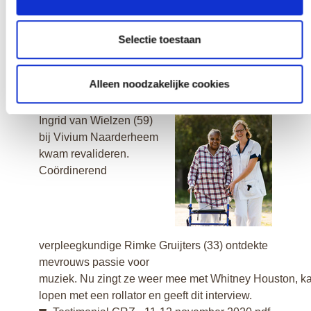
Advertorial huis-aan-huis kranten -
ledenconsulent maart 2021.pdf
873.7 kb
Selectie toestaan
‘Zij zet muziek op, ik zing mee’
Alleen noodzakelijke cookies
Ze kon niet praten, niet
lopen en lag veel toen
Ingrid van Wielzen (59)
bij Vivium Naarderheem
kwam revalideren.
Coördinerend
verpleegkundige Rimke Gruijters (33) ontdekte
mevrouws passie voor
muziek. Nu zingt ze weer mee met Whitney Houston, k
lopen met een rollator en geeft dit interview.