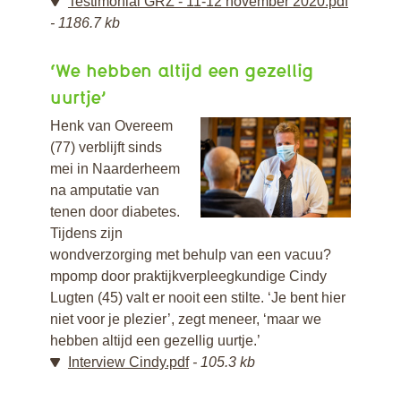
Testimonial GRZ - 11-12 november 2020.pdf
1186.7 kb
‘We hebben altijd een gezellig
uurtje’
Henk van Overeem
(77) verblijft sinds
mei in Naarderheem
na amputatie van
tenen door diabetes.
Tijdens zijn
wondverzorging met behulp van een vacuu?
mpomp door praktijkverpleegkundige Cindy
Lugten (45) valt er nooit een stilte. ‘Je bent hier
niet voor je plezier’, zegt meneer, ‘maar we
hebben altijd een gezellig uurtje.’
Interview Cindy.pdf
105.3 kb