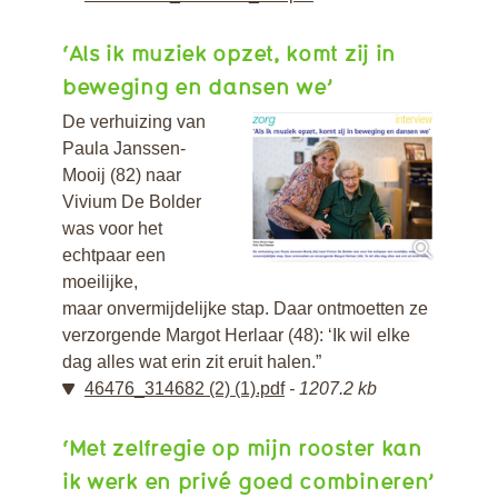
‘Als ik muziek opzet, komt zij in
beweging en dansen we’
De verhuizing van
Paula Janssen-
Mooij (82) naar
Vivium De Bolder
was voor het
echtpaar een
moeilijke,
maar onvermijdelijke stap. Daar ontmoetten ze
verzorgende Margot Herlaar (48): ‘Ik wil elke
dag alles wat erin zit eruit halen.”
46476_314682 (2) (1).pdf
1207.2 kb
‘Met zelfregie op mijn rooster kan
ik werk en privé goed combineren’