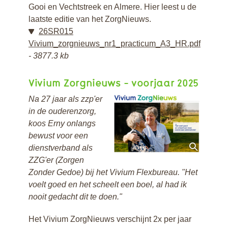
Gooi en Vechtstreek en Almere. Hier leest u de
laatste editie van het ZorgNieuws.
26SR015
Vivium_zorgnieuws_nr1_practicum_A3_HR.pdf
3877.3 kb
Vivium Zorgnieuws - voorjaar 2025
Na 27 jaar als zzp'er
in de ouderenzorg,
koos Erny onlangs
bewust voor een
dienstverband als
ZZG'er (Zorgen
Zonder Gedoe) bij het Vivium Flexbureau. "Het
voelt goed en het scheelt een boel, al had ik
nooit gedacht dit te doen."
Het Vivium ZorgNieuws verschijnt 2x per jaar